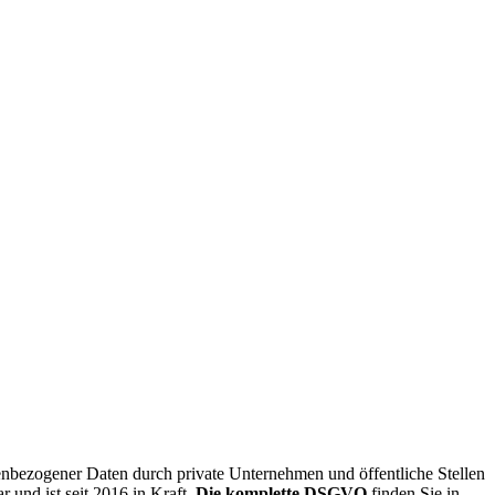
nenbezogener Daten durch private Unternehmen und öffentliche Stellen
 und ist seit 2016 in Kraft.
Die komplette DSGVO
finden Sie in