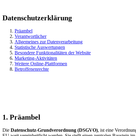
Datenschutz­erklärung
Präambel
Verantwortlicher
Allgemeines zur Datenverarbeitung
Statistische Auswertungen
Besondere Funktionalitäten der Website
Marketing-Aktivitäten
Weitere Online-Plattformen
Betroffenenrechte
1. Präambel
Die
Datenschutz-Grundverordnung (DSGVO)
, ist eine Verordnu
EU-weit vereinheitlicht werden. Sie stellt einen zentralen Baustein 