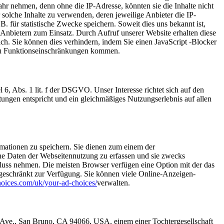
ahr nehmen, denn ohne die IP-Adresse, könnten sie die Inhalte nicht
 solche Inhalte zu verwenden, deren jeweilige Anbieter die IP-
B. für statistische Zwecke speichern. Soweit dies uns bekannt ist,
Anbietern zum Einsatz. Durch Aufruf unserer Website erhalten diese
ch. Sie können dies verhindern, indem Sie einen JavaScript -Blocker
 zu Funktionseinschränkungen kommen.
6, Abs. 1 lit. f der DSGVO. Unser Interesse richtet sich auf den
tungen entspricht und ein gleichmäßiges Nutzungserlebnis auf allen
rmationen zu speichern. Sie dienen zum einem der
che Daten der Webseitennutzung zu erfassen und sie zwecks
luss nehmen. Die meisten Browser verfügen eine Option mit der das
ngeschränkt zur Verfügung. Sie können viele Online-Anzeigen-
oices.com/uk/your-ad-choices/
verwalten.
 Ave., San Bruno, CA 94066, USA, einem einer Tochtergesellschaft