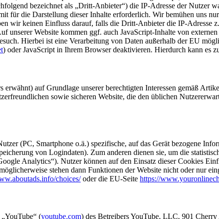
achfolgend bezeichnet als „Dritt-Anbieter“) die IP-Adresse der Nutzer w
t für die Darstellung dieser Inhalte erforderlich. Wir bemühen uns nur
 wir keinen Einfluss darauf, falls die Dritt-Anbieter die IP-Adresse z.
uf unserer Website kommen ggf. auch JavaScript-Inhalte von externen 
such. Hierbei ist eine Verarbeitung von Daten außerhalb der EU mögli
t
) oder JavaScript in Ihrem Browser deaktivieren. Hierdurch kann es
s erwähnt) auf Grundlage unserer berechtigten Interessen gemäß Artikel 
tzerfreundlichen sowie sicheren Website, die den üblichen Nutzererwar
 Nutzer (PC, Smartphone o.ä.) spezifische, auf das Gerät bezogene Info
peicherung von Logindaten). Zum anderen dienen sie, um die statistis
oogle Analytics“). Nutzer können auf den Einsatz dieser Cookies Einf
 möglicherweise stehen dann Funktionen der Website nicht oder nur ei
www.aboutads.info/choices/
oder die EU-Seite
https://www.youronlinech
s „YouTube“ (
youtube.com
) des Betreibers YouTube, LLC, 901 Cherry