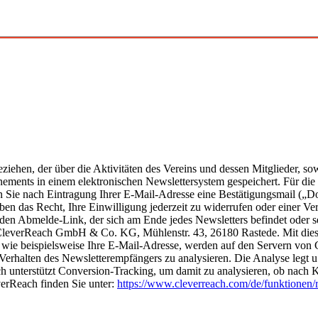
ziehen, der über die Aktivitäten des Vereins und dessen Mitglieder, so
ements in einem elektronischen Newslettersystem gespeichert. Für die 
Sie nach Eintragung Ihrer E-Mail-Adresse eine Bestätigungsmail („Dou
en das Recht, Ihre Einwilligung jederzeit zu widerrufen oder einer 
 den Abmelde-Link, der sich am Ende jedes Newsletters befindet oder 
 CleverReach GmbH & Co. KG, Mühlenstr. 43, 26180 Rastede. Mit dies
 wie beispielsweise Ihre E-Mail-Adresse, werden auf den Servern von 
 Verhalten des Newsletterempfängers zu analysieren. Die Analyse legt u
 unterstützt Conversion-Tracking, um damit zu analysieren, ob nach Kli
verReach finden Sie unter:
https://www.cleverreach.com/de/funktionen/r