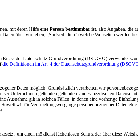
nen, mit deren Hilfe
eine Person bestimmbar ist
, also Angaben, die 
 Daten über Vorlieben, „Surfverhalten“ (welche Webseiten werden bes
eim Erlass der Datenschutz-Grundverordnung (DS-GVO) verwendet wurde
uf
die Definitionen im Art. 4 der Datenschutzgrundverordnung (DSGV
zogener Daten möglich. Grundsätzlich verarbeiten wir personenbezoge
 unser Unternehmen geltenden geltenden landesspezifischen Datensc
Eine Ausnahme gilt in solchen Fällen, in denen eine vorherige Einholun
ist. Soweit wir für Verarbeitungsvorgänge personenbezogener Daten eine
e.
esetzt, um einen möglichst lückenlosen Schutz der über diese Websit