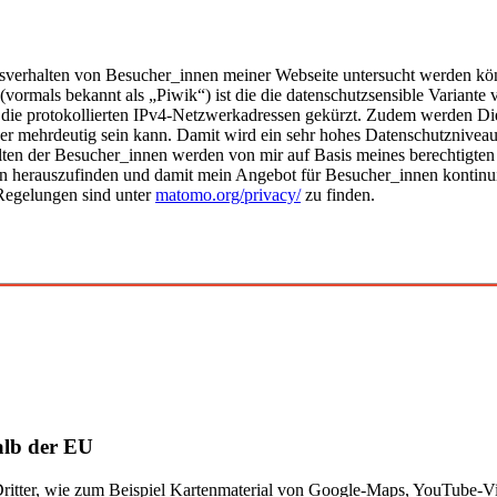
rhalten von Besucher_innen meiner Webseite untersucht werden können
rmals bekannt als „Piwik“) ist die die datenschutzsensible Variante
e protokollierten IPv4-Netzwerkadressen gekürzt. Zudem werden Die B
er mehrdeutig sein kann. Damit wird ein sehr hohes Datenschutzniveau
ten der Besucher_innen werden von mir auf Basis meines berechtigten 
en herauszufinden und damit mein Angebot für Besucher_innen kontinui
Regelungen sind unter
matomo.org/privacy/
zu finden.
alb der EU
Dritter, wie zum Beispiel Kartenmaterial von Google-Maps, YouTube-