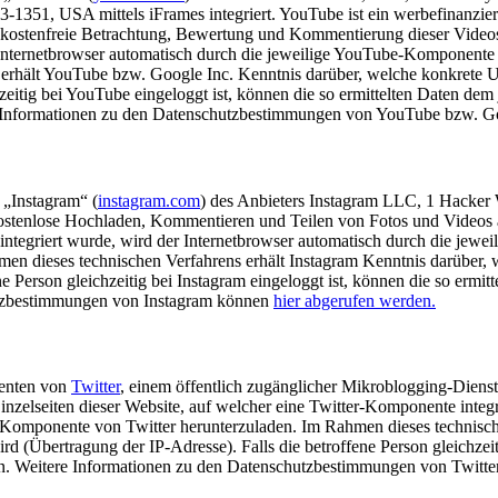
351, USA mittels iFrames integriert. YouTube ist ein werbefinanzierte
kostenfreie Betrachtung, Bewertung und Kommentierung dieser Videos e
 Internetbrowser automatisch durch die jeweilige YouTube-Komponente
hält YouTube bzw. Google Inc. Kenntnis darüber, welche konkrete Unte
chzeitig bei YouTube eingeloggt ist, können die so ermittelten Daten 
e Informationen zu den Datenschutzbestimmungen von YouTube bzw. 
„Instagram“ (
instagram.com
) des Anbieters Instagram LLC, 1 Hacker 
 kostenlose Hochladen, Kommentieren und Teilen von Fotos und Videos 
ntegriert wurde, wird der Internetbrowser automatisch durch die jewei
dieses technischen Verfahrens erhält Instagram Kenntnis darüber, wel
ne Person gleichzeitig bei Instagram eingeloggt ist, können die so ermi
utzbestimmungen von Instagram können
hier abgerufen werden.
nenten von
Twitter
, einem öffentlich zugänglicher Mikroblogging-Dienst 
zelseiten dieser Website, auf welcher eine Twitter-Komponente integri
 Komponente von Twitter herunterzuladen. Im Rahmen dieses technische
ird (Übertragung der IP-Adresse). Falls die betroffene Person gleichzeit
en. Weitere Informationen zu den Datenschutzbestimmungen von Twitt