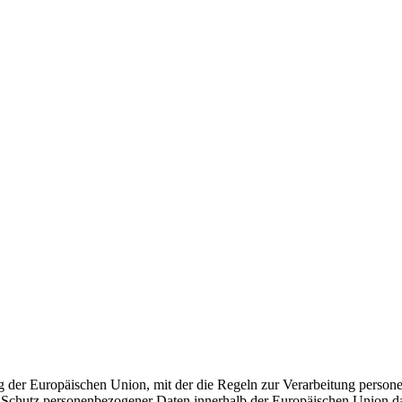
ng der Europäischen Union, mit der die Regeln zur Verarbeitung perso
im Schutz personenbezogener Daten innerhalb der Europäischen Union dar