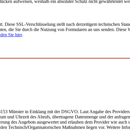
slücken aufweisen, weshalb ein absoluter Schutz nicht gewährleistet w
rt. Diese SSL-Verschlüsselung stellt nach derzeitigem technischen Stan
 Daten, die Sie durch die Nutzung von Formularen an uns senden. Diese 
den Sie hier
.
8153 Münster in Einklang mit der DSGVO. Laut Angabe des Providers 
um und Uhrzeit des Abrufs, übertragene Datenmenge und der anfragend
esserung des Angebots ausgewertet und erlauben dem Provider wie auch u
u den Technisch/Organisatorischen Maßnahmen liegen vor. Weitere Inf